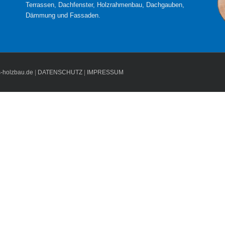
Terrassen, Dachfenster, Holzrahmenbau, Dachgauben,
Dämmung und Fassaden.
s-holzbau.de
|
DATENSCHUTZ
|
IMPRESSUM