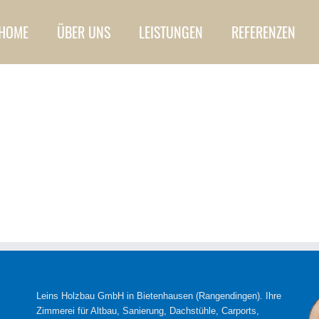
HOME
ÜBER UNS
LEISTUNGEN
REFERENZEN
Leins Holzbau GmbH in Bietenhausen (Rangendingen). Ihre
Zimmerei für Altbau, Sanierung, Dachstühle, Carports,